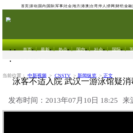
首页
|
滚动
|
国内
|
国际
|
军事
|
社会
|
地方
|
港澳
|
台湾
|
华人
|
侨网
|
财经
|
金融
|
首页
最新
热点
国内
社会
国际
东北亚电视网
当前位置：
中新视频
>
CNSTV
>
新闻纵览
>
正文
泳客不适入院 武汉一游泳馆疑消
发布时间：2013年07月10日 18:25
来