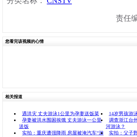
分类名称：
CNSTV
责任
您看完该视频的心情
相关报道
遇洪灾 丈夫游泳1公里为孕妻送饭菜
14岁男孩游
孕妻被洪水围困挨饿 丈夫游泳一公里
调查浙江台州
送饭
河游泳？
实拍：重庆遭强降雨 房屋被淹汽车“游
实拍：父子野