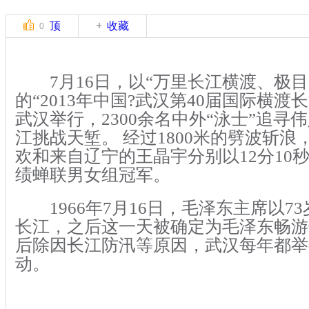
顶
收藏
0
7月16日，以“万里长江横渡、极目
的“2013年中国?武汉第40届国际横渡
武汉举行，2300余名中外“泳士”追寻
江挑战天堑。 经过1800米的劈波斩
欢和来自辽宁的王晶宇分别以12分10秒
绩蝉联男女组冠军。
1966年7月16日，毛泽东主席以7
长江，之后这一天被确定为毛泽东畅游
后除因长江防汛等原因，武汉每年都举
动。