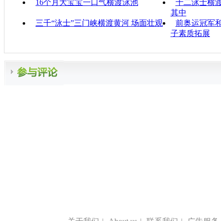
16个月大宝宝一口气横渡泳池
十二泳士横渡
其中
三千“泳士”三门峡横渡黄河 场面壮观
前奥运冠军和
子素质拓展