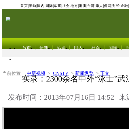
首页
|
滚动
|
国内
|
国际
|
军事
|
社会
|
地方
|
港澳
|
台湾
|
华人
|
侨网
|
财经
|
金融
|
首页
最新
热点
国内
社会
国际
东北亚电视网
当前位置：
中新视频
>
CNSTV
>
新闻纵览
>
正文
实录：2300余名中外“泳士”
发布时间：2013年07月16日 14:52
来