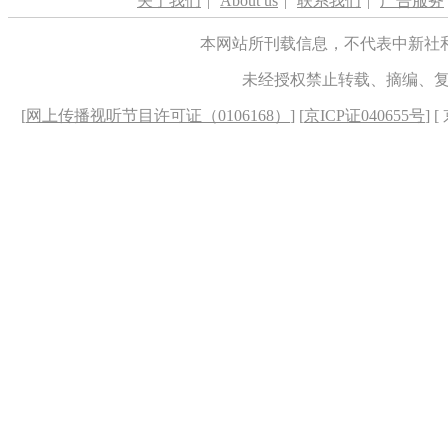
关于我们
|
About us
|
联系我们
|
广告服务
本网站所刊载信息，不代表中新社
未经授权禁止转载、摘编、
[
网上传播视听节目许可证（0106168）
] [
京ICP证040655号
] 