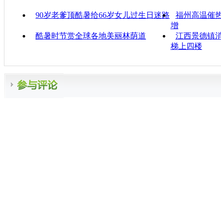
90岁老爹顶酷暑给66岁女儿过生日迷路
福州高温催热
增
酷暑时节赏全球各地美丽林荫道
江西景德镇消
梯上四楼