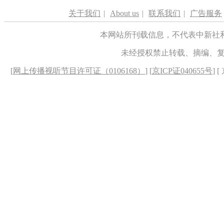
关于我们
|
About us
|
联系我们
|
广告服务
本网站所刊载信息，不代表中新社
未经授权禁止转载、摘编、
[
网上传播视听节目许可证（0106168）
] [
京ICP证040655号
] 