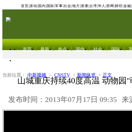
首页
|
滚动
|
国内
|
国际
|
军事
|
社会
|
地方
|
港澳
|
台湾
|
华人
|
侨网
|
财经
|
金融
|
首页
最新
热点
国内
社会
国际
东北亚电视网
当前位置：
中新视频
>
CNSTV
>
新闻纵览
>
正文
山城重庆持续40度高温 动物园"
发布时间：2013年07月17日 09:35
来