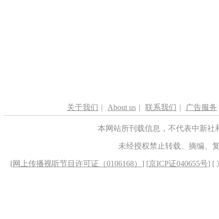
关于我们
|
About us
|
联系我们
|
广告服务
本网站所刊载信息，不代表中新社
未经授权禁止转载、摘编、
[
网上传播视听节目许可证（0106168）
] [
京ICP证040655号
] 