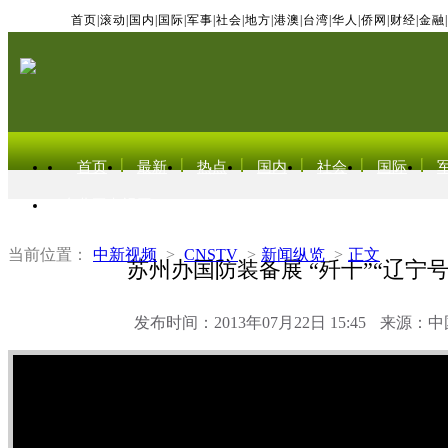
首页
|
滚动
|
国内
|
国际
|
军事
|
社会
|
地方
|
港澳
|
台湾
|
华人
|
侨网
|
财经
|
金融
|
首页
最新
热点
国内
社会
国际
东北亚电视网
当前位置：
中新视频
>
CNSTV
>
新闻纵览
>
正文
苏州办国防装备展 “歼十”“辽宁
发布时间：2013年07月22日 15:45
来源：中