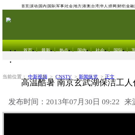
首页
|
滚动
|
国内
|
国际
|
军事
|
社会
|
地方
|
港澳
|
台湾
|
华人
|
侨网
|
财经
|
金融
|
首页
最新
热点
国内
社会
国际
东北亚电视网
当前位置：
中新视频
>
CNSTV
>
新闻纵览
>
正文
高温酷暑 南京玄武湖保洁工人
发布时间：2013年07月30日 09:22
来