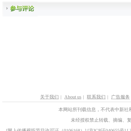
关于我们
|
About us
|
联系我们
|
广告服务
本网站所刊载信息，不代表中新社
未经授权禁止转载、摘编、
[
网上传播视听节目许可证（0106168）
] [
京ICP证040655号
] 