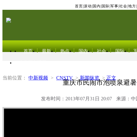
首页
|
滚动
|
国内
|
国际
|
军事
|
社会
|
地方
|
首页
最新
热点
国内
社会
国际
东北亚电视网
当前位置：
中新视频
>
CNSTV
>
新闻纵览
>
正文
重庆市民闹市泡喷泉避暑
发布时间：2013年07月31日 20:07
来源：中