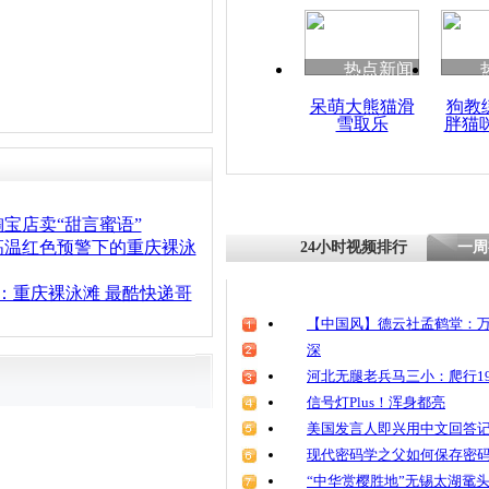
清明祭英烈
魂
热点新闻
呆萌大熊猫滑
狗教
雪取乐
胖猫
重庆市民闹
暑
宝店卖“甜言蜜语”
高温红色预警下的重庆裸泳
24小时视频排行
一周
词：重庆裸泳滩 最酷快递哥
【中国风】德云社孟鹤堂：万
深
河北无腿老兵马三小：爬行19
信号灯Plus！浑身都亮
美国发言人即兴用中文回答
现代密码学之父如何保存密
“中华赏樱胜地”无锡太湖鼋