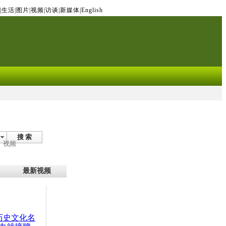
|
生活
|
图片
|
视频
|
访谈
|
新媒体
|
English
搜 索
视频
最新视频
：历史文化名