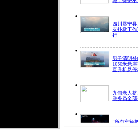
城，保护不
四川冕宁县
灾扑救工作
行
男子清明登
1050米悬
直升机悬停
九旬老人挤
乘务员全部
“所有车辆
开！”儿童
警急速救助