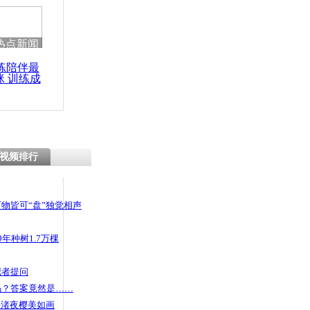
 哀思悼忠
热点新闻
练陪伴最
咪 训练成
市泡喷泉避
功瘦身
视频排行
物皆可“盘”独觉相声
年种树1.7万棵
记者提问
码？答案竟然是……
头渚夜樱美如画