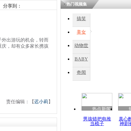
热门视频集
分享到：
四川一精神
搞笑
病发持大锤
美女
外出游玩的机会，转而
探访传承四
动物世
重庆，却有众多家长携孩
俗：近万民
英省亲送行
界
BABY
秀
奇闻
小伙骑车逆
崩溃 网上
因
责任编辑：【
迟小莉
】
热点新闻
四川兴文苗
度苗族花山
男孩错把电推
真心
当梳子
神剧