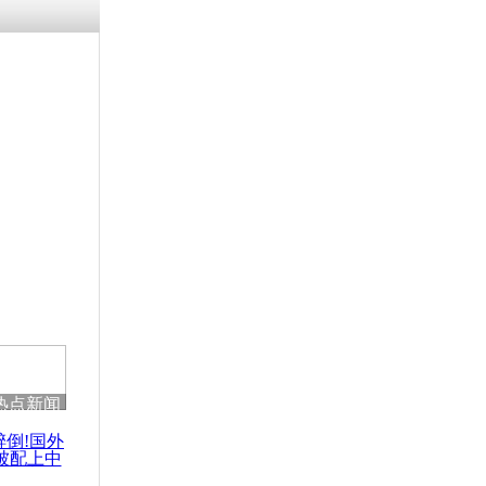
残疾男子因
砸银行
千年传统习
众为娥皇女
行被查情绪
回答崩溃原
热点新闻
乡上万人欢
节
醉倒!国外
被配上中
国民乐