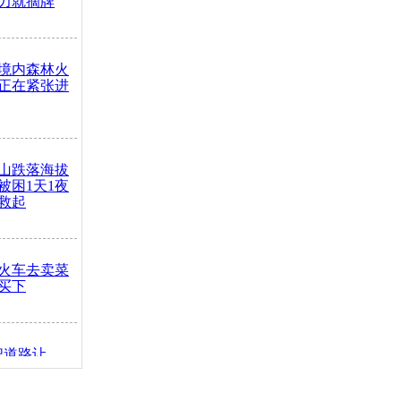
力就摘牌
境内森林火
正在紧张进
山跌落海拔
崖被困1天1夜
救起
火车去卖菜
买下
把道路让
突发疾病交