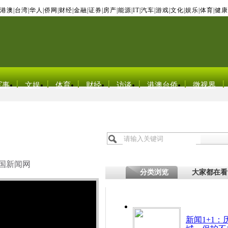
港澳
|
台湾
|
华人
|
侨网
|
财经
|
金融
|
证券
|
房产
|
能源
|
IT
|
汽车
|
游戏
|
文化
|
娱乐
|
体育
|
健康
军事
文娱
体育
财经
访谈
港澳台侨
微视界
国新闻网
分类浏览
大家都在看
新闻1+1