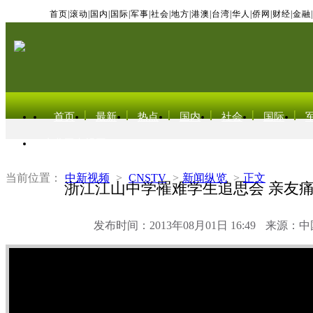
首页
|
滚动
|
国内
|
国际
|
军事
|
社会
|
地方
|
港澳
|
台湾
|
华人
|
侨网
|
财经
|
金融
|
首页
最新
热点
国内
社会
国际
东北亚电视网
当前位置：
中新视频
>
CNSTV
>
新闻纵览
>
正文
浙江江山中学罹难学生追思会 亲友
发布时间：2013年08月01日 16:49
来源：中