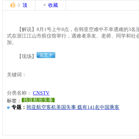
顶
收藏
0
【解说】8月1号上午8点，在韩亚空难中不幸遇难的3名
式在浙江江山市殡仪馆举行，遇难者亲友、老师、同学和社会
加。
【现场】
关键词：
分类名称：
CNSTV
韩亚航班失事
标签：
专题：
韩亚航空客机美国失事 载有141名中国乘客