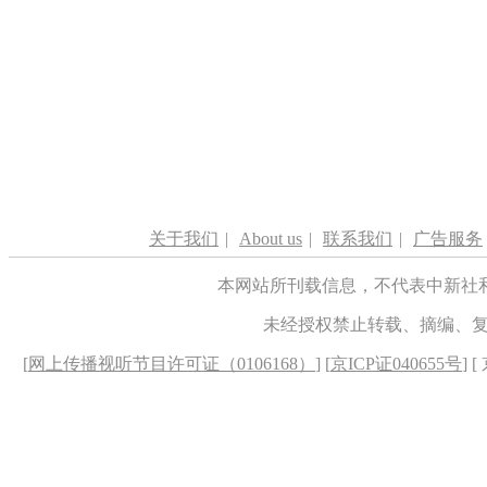
关于我们
|
About us
|
联系我们
|
广告服务
本网站所刊载信息，不代表中新社
未经授权禁止转载、摘编、
[
网上传播视听节目许可证（0106168）
] [
京ICP证040655号
] 