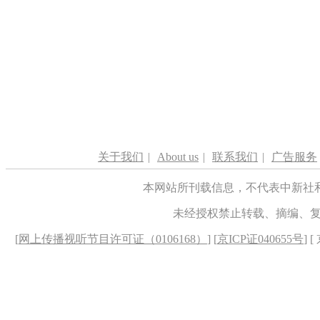
关于我们
|
About us
|
联系我们
|
广告服务
本网站所刊载信息，不代表中新社
未经授权禁止转载、摘编、
[
网上传播视听节目许可证（0106168）
] [
京ICP证040655号
] 