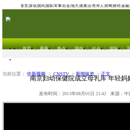
首页
|
滚动
|
国内
|
国际
|
军事
|
社会
|
地方
|
港澳
|
台湾
|
华人
|
侨网
|
财经
|
金融
|
首页
最新
热点
国内
社会
国际
东北亚电视网
当前位置：
中新视频
>
CNSTV
>
新闻纵览
>
正文
南京妇幼保健院成立母乳库 年轻妈
发布时间：2013年08月01日 21:42
来源：中