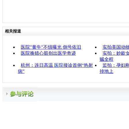
相关报道
医院"黄牛"不惧曝光 倒号依旧
实拍美国动
医院换错心脏创出医学奇迹
实拍：妙龄女
贼全程
杭州：连日高温
医院
接诊首例“热射
监拍：孕妇刚
病”
掉地上