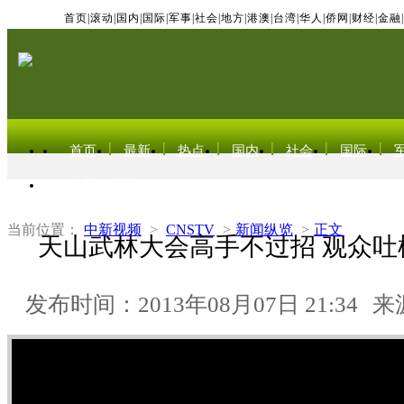
首页
|
滚动
|
国内
|
国际
|
军事
|
社会
|
地方
|
港澳
|
台湾
|
华人
|
侨网
|
财经
|
金融
|
首页
最新
热点
国内
社会
国际
东北亚电视网
当前位置：
中新视频
>
CNSTV
>
新闻纵览
>
正文
天山武林大会高手不过招 观众吐
发布时间：2013年08月07日 21:34
来