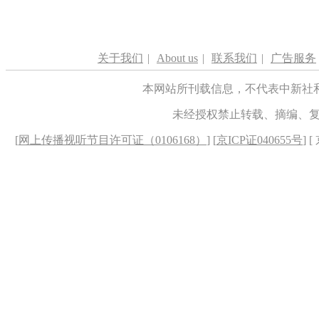
关于我们
|
About us
|
联系我们
|
广告服务
本网站所刊载信息，不代表中新社
未经授权禁止转载、摘编、
[
网上传播视听节目许可证（0106168）
] [
京ICP证040655号
] 