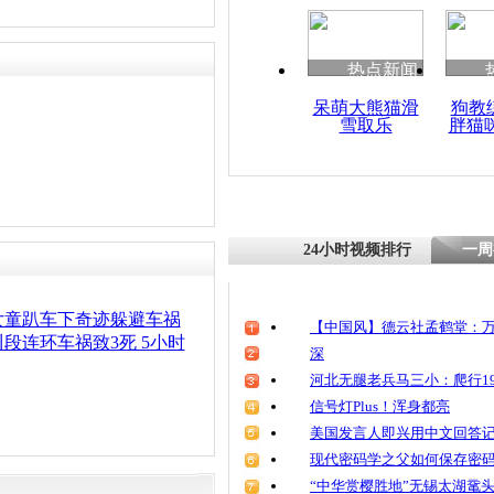
清明祭英烈
魂
热点新闻
呆萌大熊猫滑
狗教
雪取乐
胖猫
河南光山车
伤者讲述惊
24小时视频排行
一周
女童趴车下奇迹躲避车祸
【中国风】德云社孟鹤堂：万
段连环车祸致3死 5小时
深
河北无腿老兵马三小：爬行19
信号灯Plus！浑身都亮
美国发言人即兴用中文回答
现代密码学之父如何保存密
“中华赏樱胜地”无锡太湖鼋