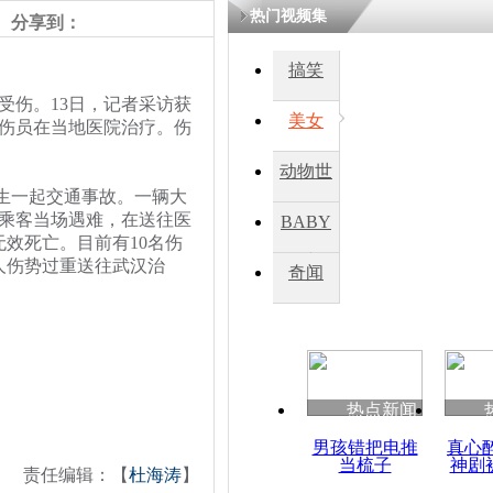
热门视频集
分享到：
四川一精神
搞笑
病发持大锤
受伤。13日，记者采访获
美女
名伤员在当地医院治疗。伤
探访传承四
动物世
俗：近万民
发生一起交通事故。一辆大
英省亲送行
界
名乘客当场遇难，在送往医
BABY
效死亡。目前有10名伤
秀
人伤势过重送往武汉治
奇闻
小伙骑车逆
崩溃 网上
因
热点新闻
四川兴文苗
度苗族花山
男孩错把电推
真心
当梳子
神剧
责任编辑：【
杜海涛
】