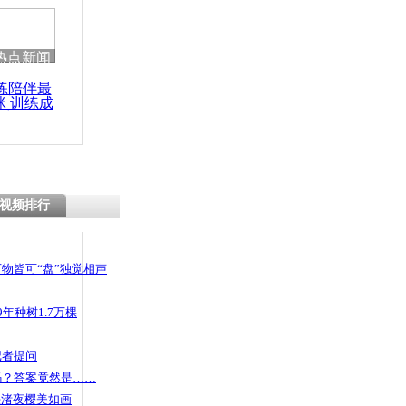
 哀思悼忠
热点新闻
练陪伴最
咪 训练成
祸11人遇难
功瘦身
魂时刻
视频排行
物皆可“盘”独觉相声
年种树1.7万棵
记者提问
码？答案竟然是……
头渚夜樱美如画