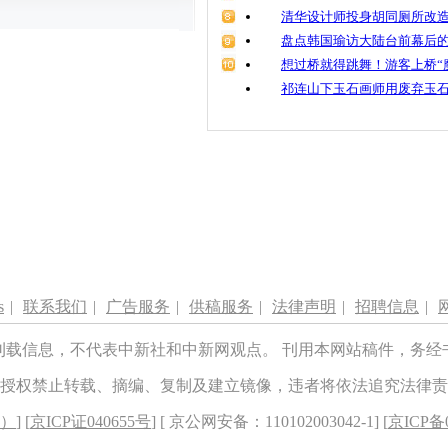
清华设计师投身胡同厕所改造
盘点韩国瑜访大陆台前幕后的
想过桥就得跳舞！游客上桥“
祁连山下玉石画师用废弃玉
s
|
联系我们
|
广告服务
|
供稿服务
|
法律声明
|
招聘信息
|
刊载信息，不代表中新社和中新网观点。 刊用本网站稿件，务经
授权禁止转载、摘编、复制及建立镜像，违者将依法追究法律责
8）
] [
京ICP证040655号
] [ 京公网安备：110102003042-1] [
京ICP备0