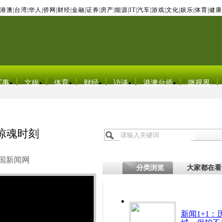
港澳
|
台湾
|
华人
|
侨网
|
财经
|
金融
|
证券
|
房产
|
能源
|
IT
|
汽车
|
游戏
|
文化
|
娱乐
|
体育
|
健康
军事
文娱
体育
财经
访谈
港澳台侨
微视界
惊魂时刻
国新闻网
分类浏览
大家都在看
新闻1+1