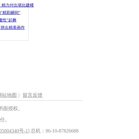
 精力付出堪比建楼
“精彩瞬间”
魔性”起舞
石拼出精美画作
网站地图
|
留言反馈
书面授权。
任。
5004340号-1
] 总机：86-10-87826688