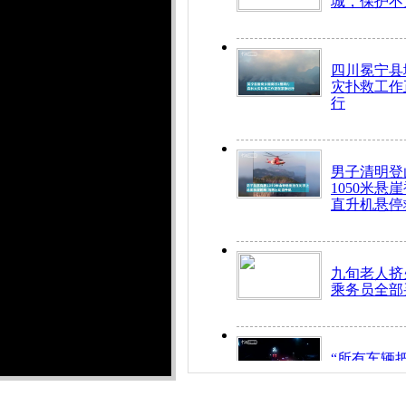
城，保护不
四川冕宁县
灾扑救工作
行
男子清明登
1050米悬
直升机悬停
九旬老人挤
乘务员全部
“所有车辆
开！”儿童
警急速救助