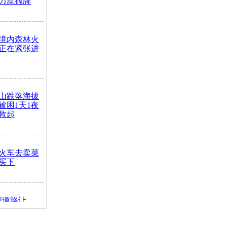
力就摘牌
境内森林火
正在紧张进
山跌落海拔
崖被困1天1夜
救起
火车去卖菜
买下
把道路让
突发疾病交