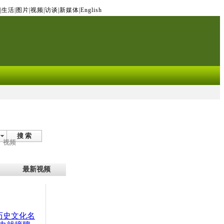
|
生活
|
图片
|
视频
|
访谈
|
新媒体
|
English
搜 索
视频
最新视频
：历史文化名