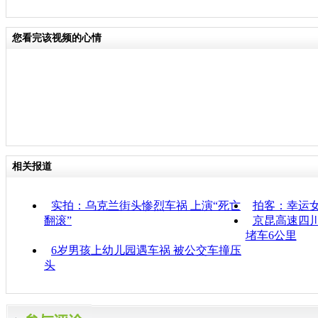
您看完该视频的心情
相关报道
实拍：乌克兰街头惨烈车祸 上演“死亡
拍客：幸运
翻滚”
京昆高速四川
堵车6公里
6岁男孩上幼儿园遇车祸 被公交车撞压
头