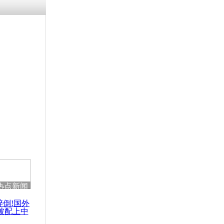
残疾男子因
砸银行
千年传统习
众为娥皇女
行被查情绪
回答崩溃原
热点新闻
乡上万人欢
节
醉倒!国外
被配上中
国民乐