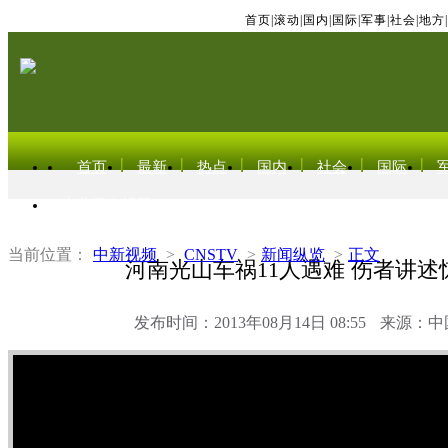
首页
|
滚动
|
国内
|
国际
|
军事
|
社会
|
地方
|
首页
最新
热点
国内
社会
国际
东北亚电视网
当前位置：
中新视频
>
CNSTV
>
新闻纵览
>
正文
河南光山车祸11人遇难 伤者讲述
发布时间：2013年08月14日 08:55
来源：中