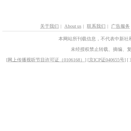
关于我们
|
About us
|
联系我们
|
广告服务
本网站所刊载信息，不代表中新社
未经授权禁止转载、摘编、
[
网上传播视听节目许可证（0106168）
] [
京ICP证040655号
] 