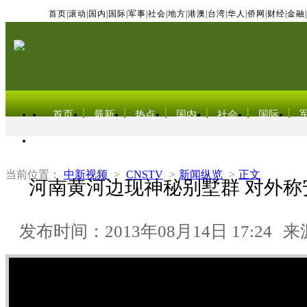
首页
|
滚动
|
国内
|
国际
|
军事
|
社会
|
地方
|
港澳
|
台湾
|
华人
|
侨网
|
财经
|
金融
|
首页
最新
热点
国内
社会
国际
东北亚电视网
当前位置：
中新视频
>
CNSTV
>
新闻纵览
>
正文
河南黄河边现神秘别墅群 对外称
发布时间：2013年08月14日 17:24
来