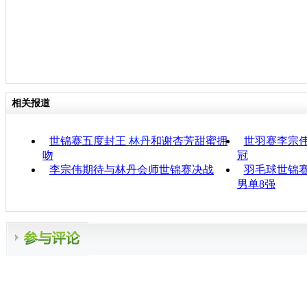
相关报道
世锦赛五度封王
林丹
和谢杏芳甜蜜拥
世羽赛李宗
吻
冠
李宗伟期待与林丹会师世锦赛决战
羽毛球世锦赛
男单8强