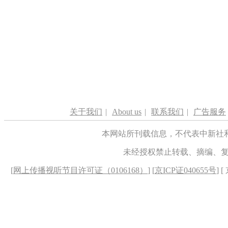
关于我们
|
About us
|
联系我们
|
广告服务
本网站所刊载信息，不代表中新社
未经授权禁止转载、摘编、
[
网上传播视听节目许可证（0106168）
] [
京ICP证040655号
] 