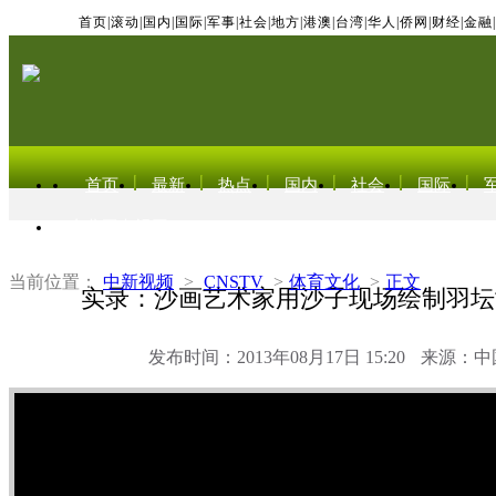
首页
|
滚动
|
国内
|
国际
|
军事
|
社会
|
地方
|
港澳
|
台湾
|
华人
|
侨网
|
财经
|
金融
|
首页
最新
热点
国内
社会
国际
东北亚电视网
当前位置：
中新视频
>
CNSTV
>
体育文化
>
正文
实录：沙画艺术家用沙子现场绘制羽坛
发布时间：2013年08月17日 15:20
来源：中