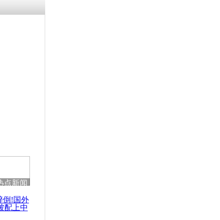
残疾男子因
砸银行
千年传统习
众为娥皇女
行被查情绪
回答崩溃原
热点新闻
乡上万人欢
节
醉倒!国外
被配上中
国民乐