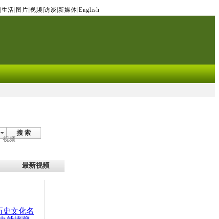
|
生活
|
图片
|
视频
|
访谈
|
新媒体
|
English
搜 索
视频
最新视频
：历史文化名