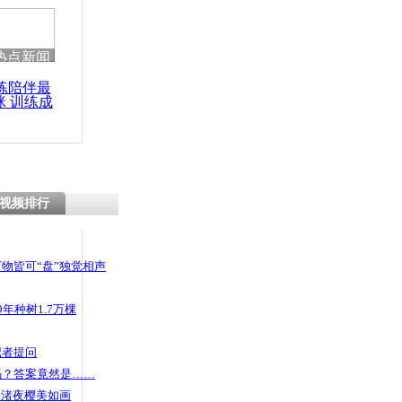
 哀思悼忠
热点新闻
练陪伴最
咪 训练成
洪11人被困
功瘦身
攀绳进山
视频排行
物皆可“盘”独觉相声
年种树1.7万棵
记者提问
码？答案竟然是……
头渚夜樱美如画