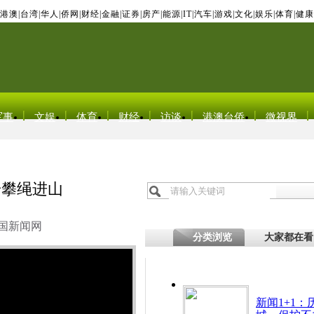
港澳
|
台湾
|
华人
|
侨网
|
财经
|
金融
|
证券
|
房产
|
能源
|
IT
|
汽车
|
游戏
|
文化
|
娱乐
|
体育
|
健康
军事
文娱
体育
财经
访谈
港澳台侨
微视界
步攀绳进山
国新闻网
分类浏览
大家都在看
新闻1+1