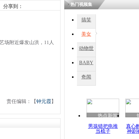
热门视频集
分享到：
四川一精神
搞笑
病发持大锤
美女
艺场附近爆发山洪，11人
探访传承四
动物世
俗：近万民
英省亲送行
界
BABY
秀
奇闻
小伙骑车逆
崩溃 网上
因
责任编辑：【
钟元霞
】
热点新闻
四川兴文苗
度苗族花山
男孩错把电推
真心
当梳子
神剧