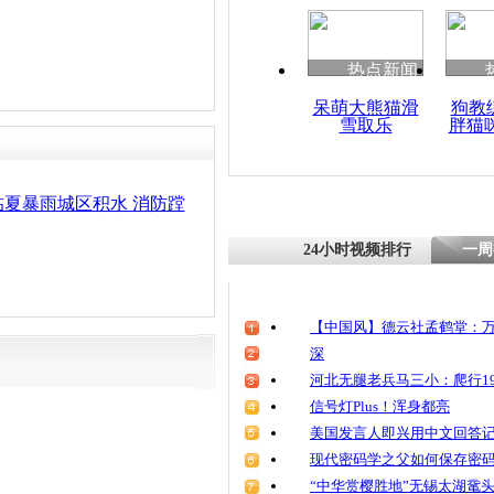
清明祭英烈
魂
热点新闻
呆萌大熊猫滑
狗教
雪取乐
胖猫
新疆巴州山
救援队徒步
夏暴雨城区积水 消防蹚
24小时视频排行
一周
【中国风】德云社孟鹤堂：万
深
河北无腿老兵马三小：爬行19
信号灯Plus！浑身都亮
美国发言人即兴用中文回答
现代密码学之父如何保存密
“中华赏樱胜地”无锡太湖鼋