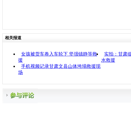
相关报道
女孩被货车卷入车轮下 坚强镇静等救
实拍：甘肃临
援
水救援
手机视频记录甘肃文县山体垮塌救援现
场