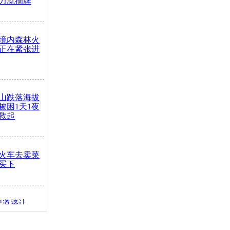
力就摘牌
境内森林火
正在紧张进
山跌落海拔
崖被困1天1夜
救起
火车去卖菜
买下
把道路让
突发疾病交