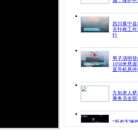
城，保护不
四川冕宁县
灾扑救工作
行
男子清明登
1050米悬
直升机悬停
九旬老人挤
乘务员全部
“所有车辆
开！”儿童
警急速救助