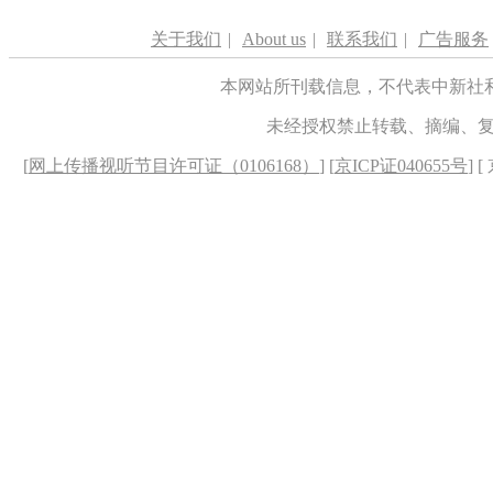
关于我们
|
About us
|
联系我们
|
广告服务
本网站所刊载信息，不代表中新社
未经授权禁止转载、摘编、
[
网上传播视听节目许可证（0106168）
] [
京ICP证040655号
] 