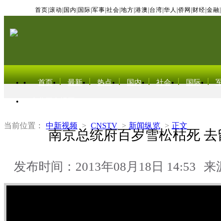
首页
|
滚动
|
国内
|
国际
|
军事
|
社会
|
地方
|
港澳
|
台湾
|
华人
|
侨网
|
财经
|
金融
|
首页
最新
热点
国内
社会
国际
东北亚电视网
当前位置：
中新视频
>
CNSTV
>
新闻纵览
>
正文
南京总统府百岁雪松枯死 去
发布时间：2013年08月18日 14:53
来