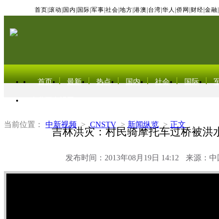
首页
|
滚动
|
国内
|
国际
|
军事
|
社会
|
地方
|
港澳
|
台湾
|
华人
|
侨网
|
财经
|
金融
|
首页
最新
热点
国内
社会
国际
东北亚电视网
当前位置：
中新视频
>
CNSTV
>
新闻纵览
>
正文
吉林洪灾：村民骑摩托车过桥被洪
发布时间：2013年08月19日 14:12
来源：中