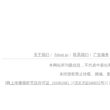
关于我们
|
About us
|
联系我们
|
广告服务
本网站所刊载信息，不代表中新社
未经授权禁止转载、摘编、
[
网上传播视听节目许可证（0106168）
] [
京ICP证040655号
] 