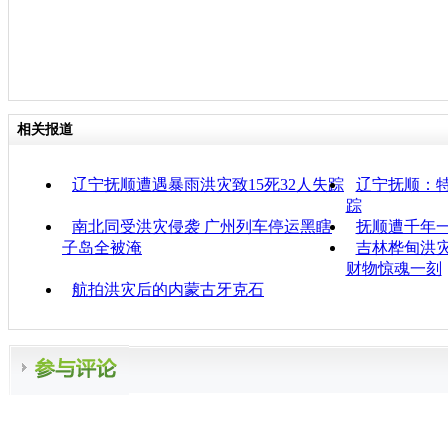
相关报道
辽宁抚顺遭遇暴雨洪灾致15死32人失踪
辽宁抚顺：特
踪
南北同受洪灾侵袭 广州列车停运黑瞎
抚顺遭千年
子岛全被淹
吉林桦甸洪
财物惊魂一刻
航拍洪灾后的内蒙古牙克石