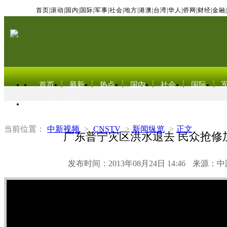
首页
|
滚动
|
国内
|
国际
|
军事
|
社会
|
地方
|
港澳
|
台湾
|
华人
|
侨网
|
财经
|
金融
|
首页
最新
热点
国内
社会
国际
东北亚电视网
当前位置：
中新视频
>
CNSTV
>
新闻纵览
>
正文
广东普宁灾区洪水退去 民众抢修
发布时间：2013年08月24日 14:46
来源：中