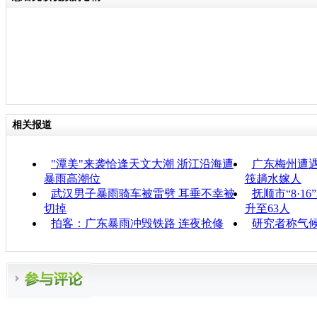
相关报道
"潭美"来袭恰逢天文大潮 浙江沿海遭
广东梅州遭遇
暴雨高潮位
筏趟水嫁人
武汉男子暴雨骑车被雷劈 耳垂不幸被
抚顺市“8·
切掉
升至63人
拍客：广东暴雨冲毁铁路 连夜抢修
研究者称气