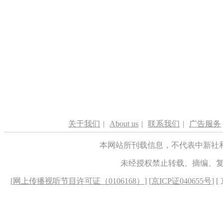
关于我们
|
About us
|
联系我们
|
广告服务
本网站所刊载信息，不代表中新社
未经授权禁止转载、摘编、
[
网上传播视听节目许可证（0106168）
] [
京ICP证040655号
] 