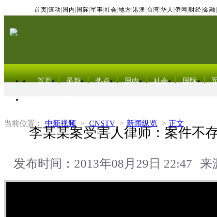
首页
|
滚动
|
国内
|
国际
|
军事
|
社会
|
地方
|
港澳
|
台湾
|
华人
|
侨网
|
财经
|
金融
|
首页
最新
热点
国内
社会
国际
东北亚电视网
当前位置：
中新视频
>
CNSTV
>
新闻纵览
>
正文
李某某案受害人律师：案件不
发布时间：2013年08月29日 22:47
来