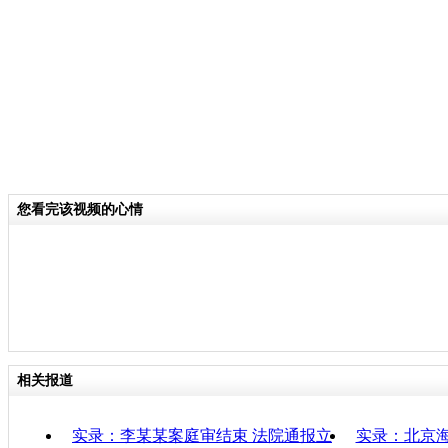
分类名称：
CNSTV
李某某强奸案
标签：
责任
您看完该视频的心情
相关报道
实录：李某某案庭审结束 法院通报立
实录：北京