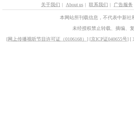
关于我们
|
About us
|
联系我们
|
广告服务
本网站所刊载信息，不代表中新社
未经授权禁止转载、摘编、
[
网上传播视听节目许可证（0106168）
] [
京ICP证040655号
] 