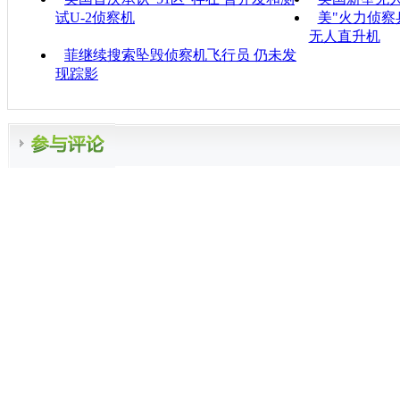
试U-2侦察机
美"火力侦察
无人直升机
菲继续搜索坠毁侦察机飞行员 仍未发
现踪影