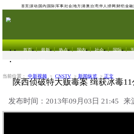
首页
|
滚动
|
国内
|
国际
|
军事
|
社会
|
地方
|
港澳
|
台湾
|
华人
|
侨网
|
财经
|
金融
|
首页
最新
热点
国内
社会
国际
东北亚电视网
当前位置：
中新视频
>
CNSTV
>
新闻纵览
>
正文
陕西侦破特大贩毒案 缉获冰毒11
发布时间：2013年09月03日 21:45
来