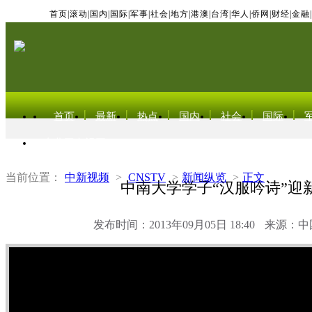
首页
|
滚动
|
国内
|
国际
|
军事
|
社会
|
地方
|
港澳
|
台湾
|
华人
|
侨网
|
财经
|
金融
|
首页
最新
热点
国内
社会
国际
东北亚电视网
当前位置：
中新视频
>
CNSTV
>
新闻纵览
>
正文
中南大学学子“汉服吟诗”迎
发布时间：2013年09月05日 18:40
来源：中