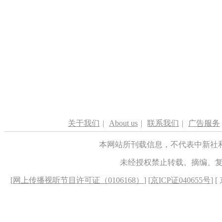
关于我们
|
About us
|
联系我们
|
广告服务
本网站所刊载信息，不代表中新社
未经授权禁止转载、摘编、
[
网上传播视听节目许可证（0106168）
] [
京ICP证040655号
] 