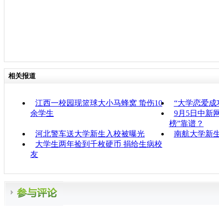
相关报道
江西一校园现篮球大小马蜂窝 蛰伤10
“大学恋爱成
余学生
9月5日中新
榜”靠谱？
河北警车送大学新生入校被曝光
南航大学新
大学生两年捡到千枚硬币 捐给生病校
友