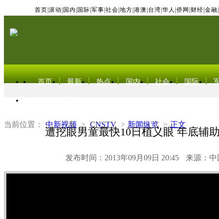
首页
|
滚动
|
国内
|
国际
|
军事
|
社会
|
地方
|
港澳
|
台湾
|
华人
|
侨网
|
财经
|
金融
|
首页
最新
热点
国内
社会
国际
东北亚电视网
当前位置：
中新视频
>
CNSTV
>
新闻纵览
>
正文
遭挖眼男童最快10日植义眼 年底辅
发布时间：2013年09月09日 20:45
来源：中