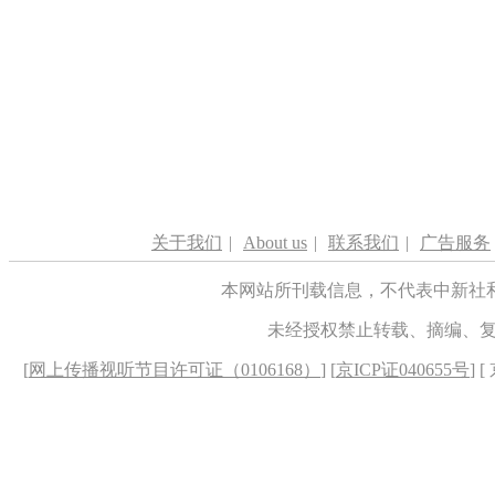
关于我们
|
About us
|
联系我们
|
广告服务
本网站所刊载信息，不代表中新社
未经授权禁止转载、摘编、
[
网上传播视听节目许可证（0106168）
] [
京ICP证040655号
] 