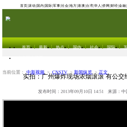
首页
|
滚动
|
国内
|
国际
|
军事
|
社会
|
地方
|
港澳
|
台湾
|
华人
|
侨网
|
财经
|
金融
|
首页
最新
热点
国内
社会
国际
东北亚电视网
当前位置：
中新视频
>
CNSTV
>
新闻纵览
>
正文
实拍：广州爆炸现场浓烟滚滚 有公交
发布时间：2013年09月10日 14:51
来源：中