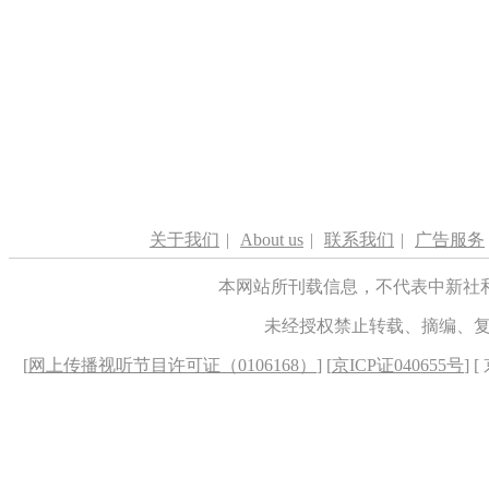
关于我们
|
About us
|
联系我们
|
广告服务
本网站所刊载信息，不代表中新社
未经授权禁止转载、摘编、
[
网上传播视听节目许可证（0106168）
] [
京ICP证040655号
] 