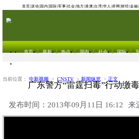
首页
|
滚动
|
国内
|
国际
|
军事
|
社会
|
地方
|
港澳
|
台湾
|
华人
|
侨网
|
财经
|
金融
|
首页
最新
热点
国内
社会
国际
东北亚电视网
当前位置：
中新视频
>
CNSTV
>
新闻纵览
>
正文
广东警方“雷霆扫毒”行动缴
发布时间：2013年09月11日 16:12
来