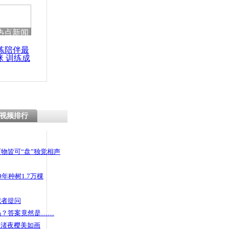
 哀思悼忠
热点新闻
练陪伴最
咪 训练成
温室大棚让
功瘦身
上新鲜蔬菜
视频排行
物皆可“盘”独觉相声
年种树1.7万棵
记者提问
码？答案竟然是……
头渚夜樱美如画