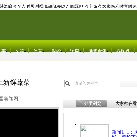
港澳
|
台湾
|
华人
|
侨网
|
财经
|
金融
|
证券
|
房产
|
能源
|
IT
|
汽车
|
游戏
|
文化
|
娱乐
|
体育
|
健康
军事
文娱
体育
财经
访谈
港澳台侨
微视界
上新鲜蔬菜
国新闻网
分类浏览
大家都在看
新闻1+1