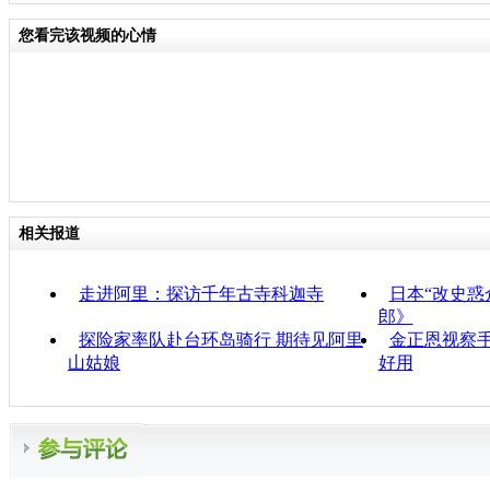
您看完该视频的心情
相关报道
走进阿里：探访千年古寺科迦寺
日本“改史惑
郎》
探险家率队赴台环岛骑行 期待见阿里
金正恩视察手
山姑娘
好用