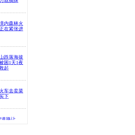
力就摘牌
境内森林火
正在紧张进
山跌落海拔
崖被困1天1夜
救起
火车去卖菜
买下
把道路让
突发疾病交