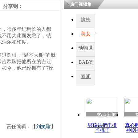
热门视频集
分享到：
四川一精神
搞笑
病发持大锤
，很多年纪稍长的人都
美女
也不用为此而发愁了，镇
尼泊尔和印度。
探访传承四
动物世
俗：近万民
圆根，“温室大棚”的概
英省亲送行
界
民多吉欧珠把他所在的吉让
BABY
。如今，他已经拥有了7座
秀
奇闻
小伙骑车逆
崩溃 网上
因
热点新闻
四川兴文苗
度苗族花山
男孩错把电推
真心
责任编辑：【
刘笑瑜
】
当梳子
神剧