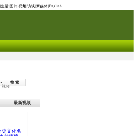
|
生活
|
图片
|
视频
|
访谈
|
新媒体
|
English
搜 索
视频
最新视频
：历史文化名