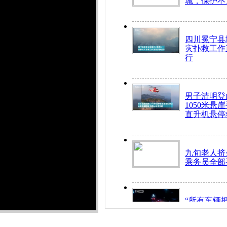
城，保护不
四川冕宁县
灾扑救工作
行
男子清明登
1050米悬
直升机悬停
九旬老人挤
乘务员全部
“所有车辆
开！”儿童
警急速救助