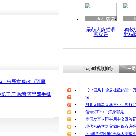
清明祭英烈
魂
热点新闻
呆萌大熊猫滑
狗教
雪取乐
胖猫
走进阿里：
边境民众吃
24小时视频排行
一周
众” 曾恶意篡改《阿里
【中国风】德云社孟鹤堂：万
机工厂 称赞阿里郎手机
深
河北无腿老兵马三小：爬行19
信号灯Plus！浑身都亮
美国发言人即兴用中文回答
现代密码学之父如何保存密
“中华赏樱胜地”无锡太湖鼋