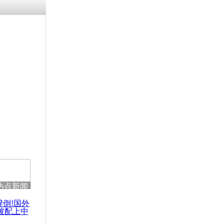
残疾男子因
砸银行
千年传统习
众为娥皇女
行被查情绪
回答崩溃原
热点新闻
乡上万人欢
节
醉倒!国外
被配上中
国民乐