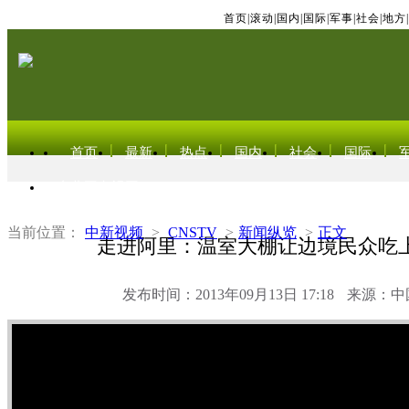
首页
|
滚动
|
国内
|
国际
|
军事
|
社会
|
地方
|
首页
最新
热点
国内
社会
国际
东北亚电视网
当前位置：
中新视频
>
CNSTV
>
新闻纵览
>
正文
走进阿里：温室大棚让边境民众吃
发布时间：2013年09月13日 17:18
来源：中