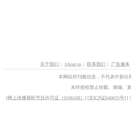
关于我们
|
About us
|
联系我们
|
广告服务
本网站所刊载信息，不代表中新社
未经授权禁止转载、摘编、
[
网上传播视听节目许可证（0106168）
] [
京ICP证040655号
] 