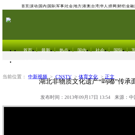
首页
|
滚动
|
国内
|
国际
|
军事
|
社会
|
地方
|
港澳
|
台湾
|
华人
|
侨网
|
财经
|
金融
|
首页
最新
热点
国内
社会
国际
东北亚电视网
当前位置：
中新视频
>
CNSTV
>
体育文化
>
正文
湖北非物质文化遗产“呜嘟”传承
发布时间：2013年09月17日 13:54
来源：中