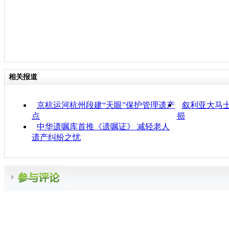
相关报道
京杭运河杭州段建“天眼”保护管理遗产
叙利亚大马士
点
损
中华遗嘱库首推《遗嘱证》 减轻老人
遗产纠纷之忧