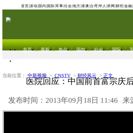
首页
|
滚动
|
国内
|
国际
|
军事
|
社会
|
地方
|
港澳
|
台湾
|
华人
|
侨网
|
财经
|
金融
|
首页
最新
热点
国内
社会
国际
东北亚电视网
当前位置：
中新视频
>
CNSTV
>
财经风云
>
正文
医院回应：中国前首富宗庆
发布时间：2013年09月18日 11:46
来