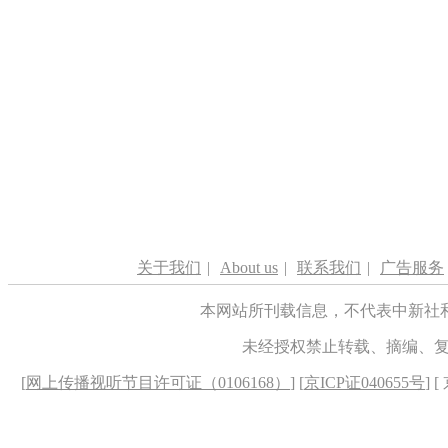
关于我们
|
About us
|
联系我们
|
广告服务
本网站所刊载信息，不代表中新社
未经授权禁止转载、摘编、
[
网上传播视听节目许可证（0106168）
] [
京ICP证040655号
] 