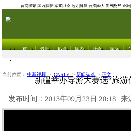
首页
|
滚动
|
国内
|
国际
|
军事
|
社会
|
地方
|
港澳
|
台湾
|
华人
|
侨网
|
财经
|
金融
|
首页
最新
热点
国内
社会
国际
东北亚电视网
当前位置：
中新视频
>
CNSTV
>
新闻纵览
>
正文
新疆举办导游大赛选“旅游
发布时间：2013年09月23日 20:18
来