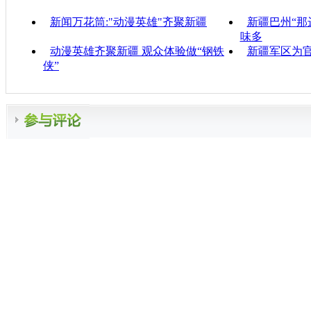
新闻万花筒:"动漫英雄"齐聚新疆
新疆巴州“那
味多
动漫英雄齐聚新疆 观众体验做“钢铁
新疆军区为
侠”