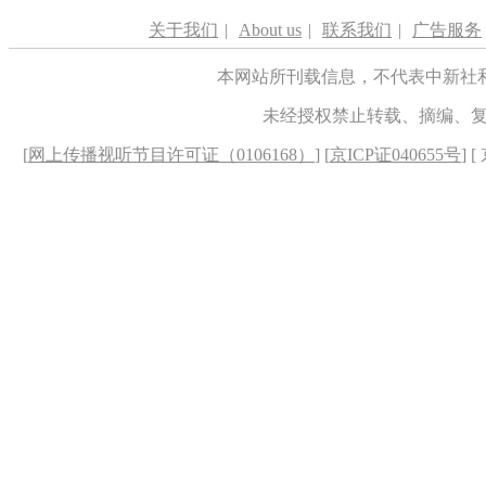
关于我们
|
About us
|
联系我们
|
广告服务
本网站所刊载信息，不代表中新社
未经授权禁止转载、摘编、
[
网上传播视听节目许可证（0106168）
] [
京ICP证040655号
] 