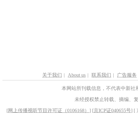
关于我们
|
About us
|
联系我们
|
广告服务
本网站所刊载信息，不代表中新社
未经授权禁止转载、摘编、
[
网上传播视听节目许可证（0106168）
] [
京ICP证040655号
] 