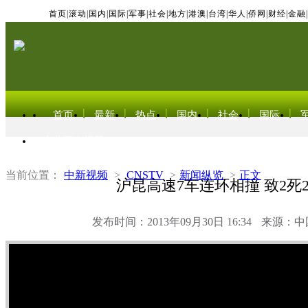
首页
|
滚动
|
国内
|
国际
|
军事
|
社会
|
地方
|
港澳
|
台湾
|
华人
|
侨网
|
财经
|
金融
|
首页
最新
热点
国内
社会
国际
东北亚电视网
当前位置：
中新视频
>
CNSTV
>
新闻纵览
>
正文
沪昆高速7车连环相撞 致2死2
发布时间：2013年09月30日 16:34
来源：中