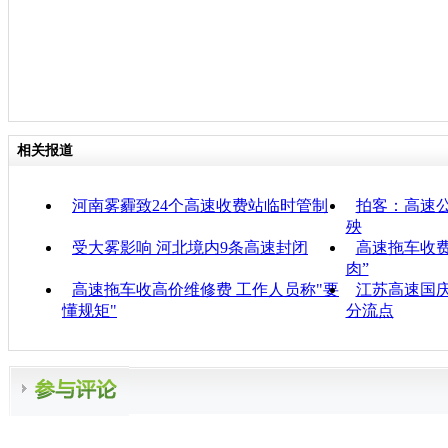
相关报道
河南雾霾致24个高速收费站临时管制
拍客：高速公
殃
受大雾影响 河北境内9条高速封闭
高速拖车收费
肉”
高速拖车收高价维修费 工作人员称"要
江苏高速国庆
懂规矩"
分流点