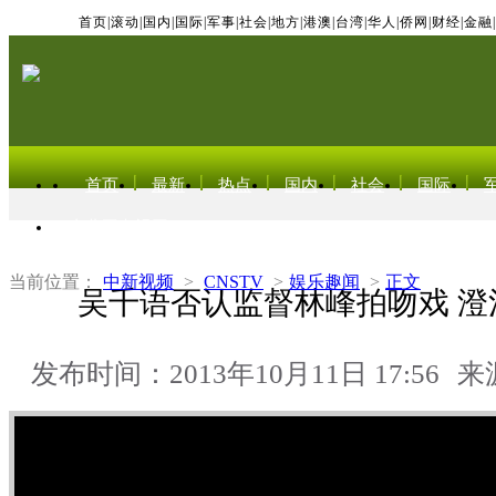
首页
|
滚动
|
国内
|
国际
|
军事
|
社会
|
地方
|
港澳
|
台湾
|
华人
|
侨网
|
财经
|
金融
|
首页
最新
热点
国内
社会
国际
东北亚电视网
当前位置：
中新视频
>
CNSTV
>
娱乐趣闻
>
正文
吴千语否认监督林峰拍吻戏 澄
发布时间：2013年10月11日 17:56
来