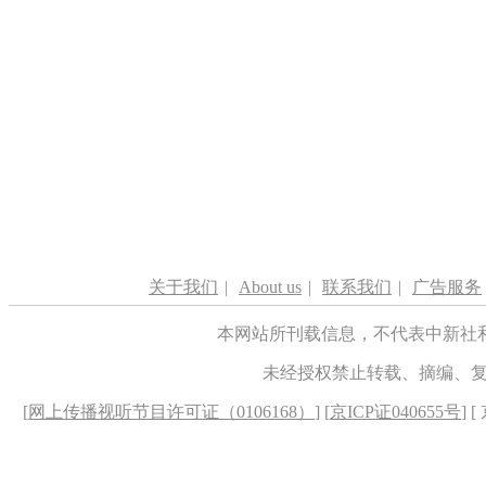
关于我们
|
About us
|
联系我们
|
广告服务
本网站所刊载信息，不代表中新社
未经授权禁止转载、摘编、
[
网上传播视听节目许可证（0106168）
] [
京ICP证040655号
] 