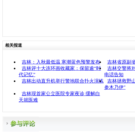
相关报道
吉林：入秋最低温 寒潮蓝色预警发布
吉林省原副
吉林评十大连环画收藏家：保留逾“时
吉林交警将
代记忆”
电话告知
吉林出动直升机举行警地联合扑火演练
吉林拯救野山
参木乃伊"
吉林现首家公立医院专家夜诊 缓解白
天就医难