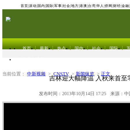
首页
|
滚动
|
国内
|
国际
|
军事
|
社会
|
地方
|
港澳
|
台湾
|
华人
|
侨网
|
财经
|
金融
|
首页
最新
热点
国内
社会
国际
东北亚电视网
当前位置：
中新视频
>
CNSTV
>
新闻纵览
>
正文
吉林迎大幅降温 入秋来首至
发布时间：2013年10月14日 17:25
来源：中