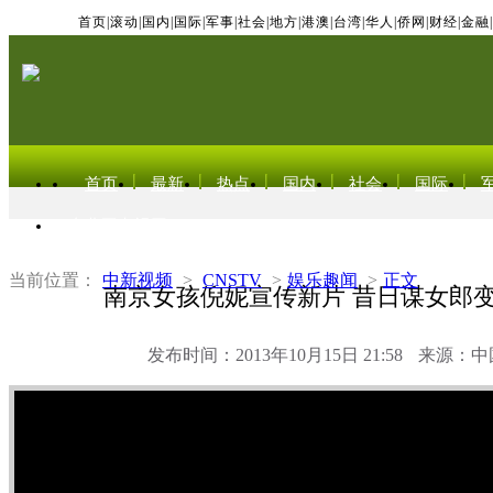
首页
|
滚动
|
国内
|
国际
|
军事
|
社会
|
地方
|
港澳
|
台湾
|
华人
|
侨网
|
财经
|
金融
|
首页
最新
热点
国内
社会
国际
东北亚电视网
当前位置：
中新视频
>
CNSTV
>
娱乐趣闻
>
正文
南京女孩倪妮宣传新片 昔日谋女郎变
发布时间：2013年10月15日 21:58
来源：中