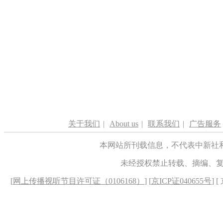
关于我们
|
About us
|
联系我们
|
广告服务
本网站所刊载信息，不代表中新社
未经授权禁止转载、摘编、
[
网上传播视听节目许可证（0106168）
] [
京ICP证040655号
] 