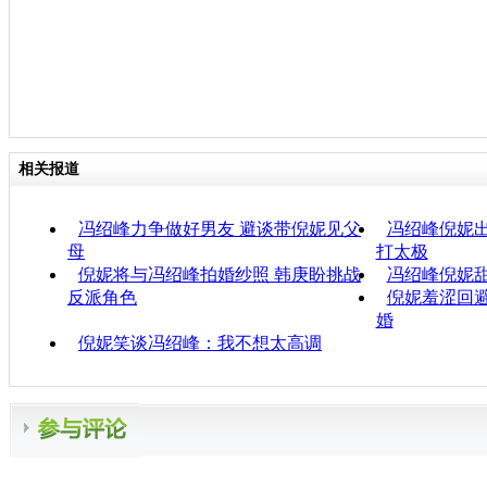
相关报道
冯绍峰力争做好男友 避谈带倪妮见父
冯绍峰倪妮出
母
打太极
倪妮将与冯绍峰拍婚纱照 韩庚盼挑战
冯绍峰倪妮甜
反派角色
倪妮羞涩回避
婚
倪妮笑谈冯绍峰：我不想太高调