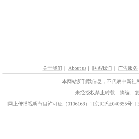
关于我们
|
About us
|
联系我们
|
广告服务
本网站所刊载信息，不代表中新社
未经授权禁止转载、摘编、
[
网上传播视听节目许可证（0106168）
] [
京ICP证040655号
] 