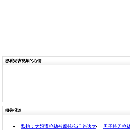
关键词：
分类名称：
CNSTV
责任
您看完该视频的心情
相关报道
监拍：大妈遭抢劫被摩托拖行 路边大
男子持刀抢劫