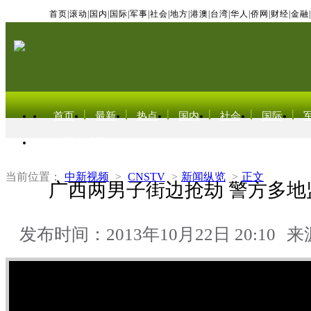
首页
|
滚动
|
国内
|
国际
|
军事
|
社会
|
地方
|
港澳
|
台湾
|
华人
|
侨网
|
财经
|
金融
|
首页
最新
热点
国内
社会
国际
东北亚电视网
当前位置：
中新视频
>
CNSTV
>
新闻纵览
>
正文
广西两男子街边抢劫 警方多地
发布时间：2013年10月22日 20:10
来