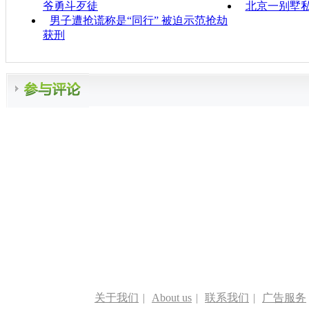
爷勇斗歹徒
北京一别墅私
男子遭抢谎称是“同行” 被迫示范抢劫
获刑
关于我们
|
About us
|
联系我们
|
广告服务