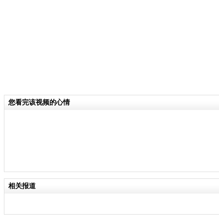
年内三次饰演乔峰，成为了名副其实的
造型更是被网友吐槽为“至尊宝”。钟
型上比较吃亏，但是是适合金庸笔下的
关键词：
分类名称：
CNSTV
您看完该视频的心情
责任
相关报道