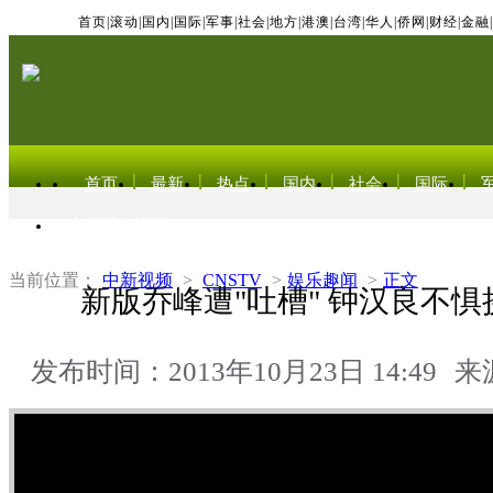
首页
|
滚动
|
国内
|
国际
|
军事
|
社会
|
地方
|
港澳
|
台湾
|
华人
|
侨网
|
财经
|
金融
|
首页
最新
热点
国内
社会
国际
东北亚电视网
当前位置：
中新视频
>
CNSTV
>
娱乐趣闻
>
正文
新版乔峰遭"吐槽" 钟汉良不
发布时间：2013年10月23日 14:49
来