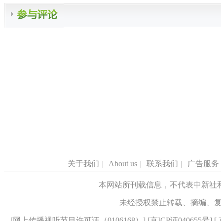
关于我们
|
About us
|
联系我们
|
广告服务
本网站所刊载信息，不代表中新社
未经授权禁止转载、摘编、
[
网上传播视听节目许可证（0106168）
] [
京ICP证040655号
] 