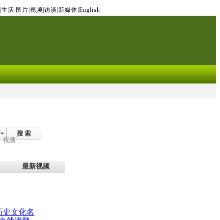
|
生活
|
图片
|
视频
|
访谈
|
新媒体
|
English
搜 索
视频
最新视频
：历史文化名