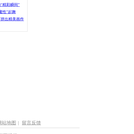
“精彩瞬间”
魔性”起舞
石拼出精美画作
网站地图
|
留言反馈