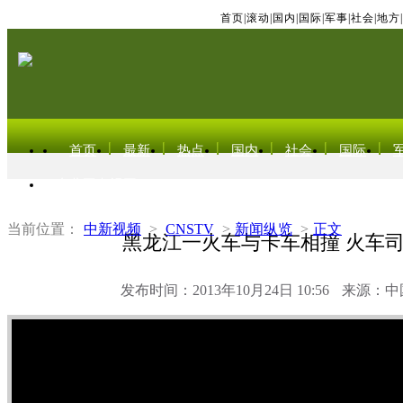
首页
|
滚动
|
国内
|
国际
|
军事
|
社会
|
地方
|
首页
最新
热点
国内
社会
国际
东北亚电视网
当前位置：
中新视频
>
CNSTV
>
新闻纵览
>
正文
黑龙江一火车与卡车相撞 火车
发布时间：2013年10月24日 10:56
来源：中