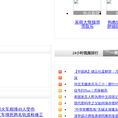
清明祭英烈
魂
热点新闻
呆萌大熊猫滑
狗教
雪取乐
胖猫
黑龙江一火
撞 火车司
24小时视频排行
一周
【中国风】德云社孟鹤堂：万
深
河北无腿老兵马三小：爬行19
信号灯Plus！浑身都亮
美国发言人即兴用中文回答
现代密码学之父如何保存密
火车相撞49人受伤
“中华赏樱胜地”无锡太湖鼋
火车撞死两名轨道检修工
清华设计师投身胡同厕所改造