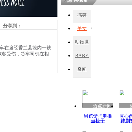
热门视频集
搞笑
四川一精神
病发持大锤
分享到：
美女
动物世
探访传承四
列车在途经香兰县境内一铁
俗：近万民
界
旅客受伤，货车司机在相
BABY
英省亲送行
秀
奇闻
小伙骑车逆
崩溃 网上
因
热点新闻
四川兴文苗
男孩错把电推
真心
度苗族花山
当梳子
神剧
责任编辑：【
杜海涛
】