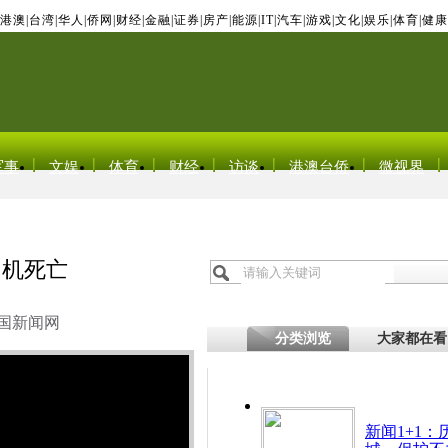
港澳
|
台湾
|
华人
|
侨网
|
财经
|
金融
|
证券
|
房产
|
能源
|
IT
|
汽车
|
游戏
|
文化
|
娱乐
|
体育
|
健康
军事
文娱
体育
财经
访谈
港澳台侨
微视界
司机死亡
国新闻网
分类浏览
大家都在看
新闻1+1