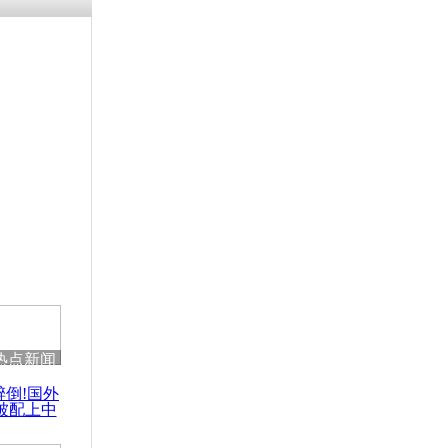
残疾男子因
砸银行
千年传统习
众为娥皇女
行被查情绪
回答崩溃原
热点新闻
乡上万人欢
醉倒!国外
节
被配上中
国民乐