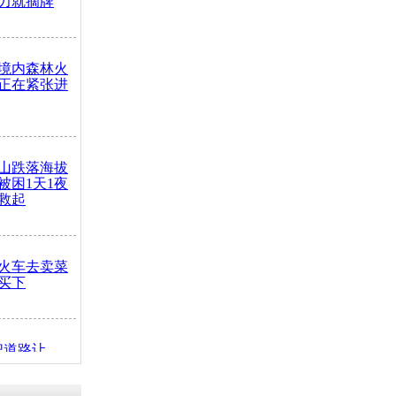
力就摘牌
境内森林火
正在紧张进
山跌落海拔
崖被困1天1夜
救起
火车去卖菜
买下
把道路让
突发疾病交