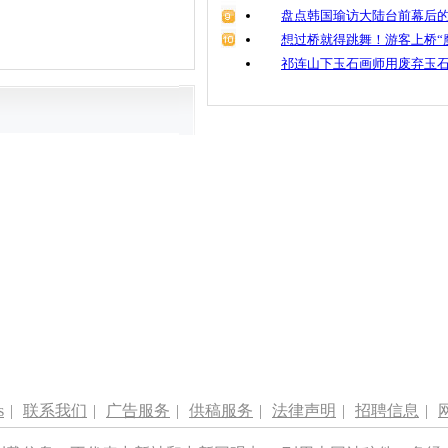
盘点韩国瑜访大陆台前幕后的
想过桥就得跳舞！游客上桥“
祁连山下玉石画师用废弃玉
s
|
联系我们
|
广告服务
|
供稿服务
|
法律声明
|
招聘信息
|