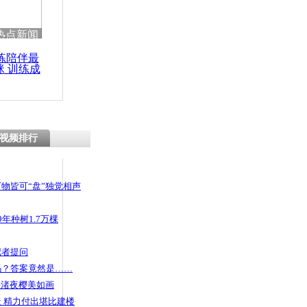
 哀思悼忠
热点新闻
练陪伴最
咪 训练成
功瘦身
车与卡车相
机死亡
视频排行
物皆可“盘”独觉相声
年种树1.7万棵
记者提问
码？答案竟然是……
头渚夜樱美如画
 精力付出堪比建楼