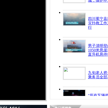
城，保护不
四川冕宁县
灾扑救工作
行
男子清明登
1050米悬
直升机悬停
九旬老人挤
乘务员全部
“所有车辆
开！”儿童
警急速救助