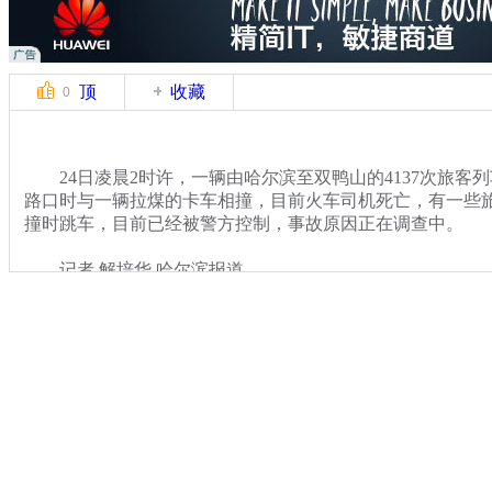
顶
收藏
0
24日凌晨2时许，一辆由哈尔滨至双鸭山的4137次旅客
路口时与一辆拉煤的卡车相撞，目前火车司机死亡，有一些
撞时跳车，目前已经被警方控制，事故原因正在调查中。
记者 解培华 哈尔滨报道
关键词：
分类名称：
CNSTV