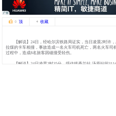
顶
收藏
0
【解说】24日，经哈尔滨铁路局证实，当日凌晨2时许，
拉煤的卡车相撞，事故造成一名火车司机死亡，两名火车司
过程中，造成8名旅客因碰撞受轻伤。
【解说】24日凌晨2时35分，绥佳线香兰站-汤原站间311
煤卡车抢越道口与哈尔滨开往双鸭山的4137次旅客列车机车
关键词：
分类名称：
CNSTV