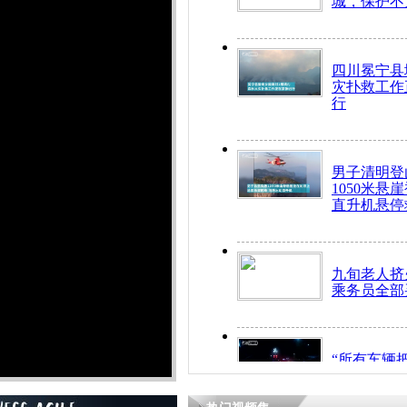
城，保护不
四川冕宁县
灾扑救工作
行
男子清明登
1050米悬
直升机悬停
九旬老人挤
乘务员全部
“所有车辆
开！”儿童
警急速救助