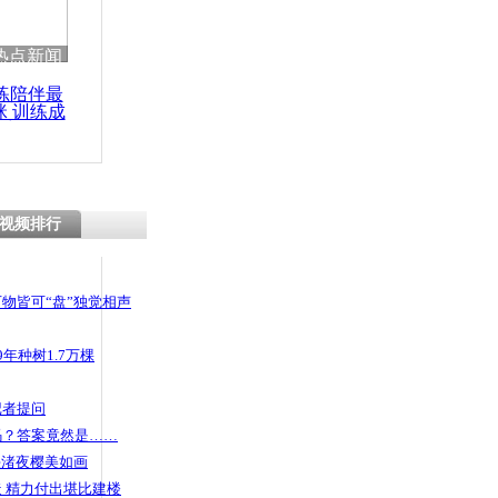
 哀思悼忠
热点新闻
练陪伴最
咪 训练成
功瘦身
卡车抢道与
死10伤
视频排行
物皆可“盘”独觉相声
年种树1.7万棵
记者提问
码？答案竟然是……
头渚夜樱美如画
 精力付出堪比建楼