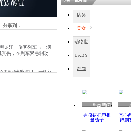
热门视频集
搞笑
四川一精神
病发持大锤
分享到：
美女
动物世
探访传承四
黑龙江一旅客列车与一辆
俗：近万民
界
机受伤，在列车紧急制动
BABY
英省亲送行
秀
奇闻
公里598米处道口，一辆运
小伙骑车逆
相撞。
崩溃 网上
因
热点新闻
四川兴文苗
男孩错把电推
真心
度苗族花山
当梳子
神剧
责任编辑：【
杜海涛
】