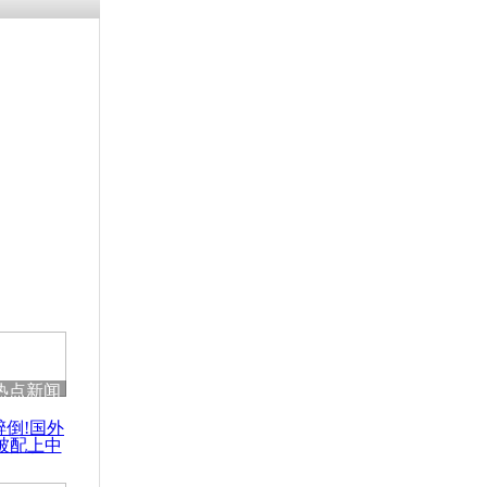
残疾男子因
砸银行
千年传统习
众为娥皇女
行被查情绪
回答崩溃原
热点新闻
乡上万人欢
醉倒!国外
节
被配上中
国民乐