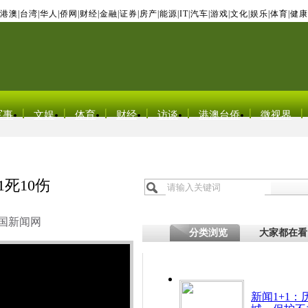
港澳
|
台湾
|
华人
|
侨网
|
财经
|
金融
|
证券
|
房产
|
能源
|
IT
|
汽车
|
游戏
|
文化
|
娱乐
|
体育
|
健康
军事
文娱
体育
财经
访谈
港澳台侨
微视界
死10伤
国新闻网
分类浏览
大家都在看
新闻1+1