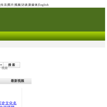
|
生活
|
图片
|
视频
|
访谈
|
新媒体
|
English
搜 索
视频
最新视频
：历史文化名