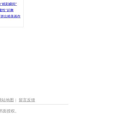
“精彩瞬间”
魔性”起舞
石拼出精美画作
网站地图
|
留言反馈
书面授权。