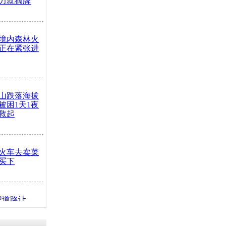
力就摘牌
境内森林火
正在紧张进
山跌落海拔
崖被困1天1夜
救起
火车去卖菜
买下
把道路让
突发疾病交