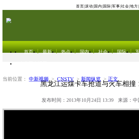
首页
|
滚动
|
国内
|
国际
|
军事
|
社会
|
地方
|
首页
最新
热点
国内
社会
国际
东北亚电视网
当前位置：
中新视频
>
CNSTV
>
新闻纵览
>
正文
黑龙江运煤卡车抢道与火车相撞 1
发布时间：2013年10月24日 13:39
来源：中