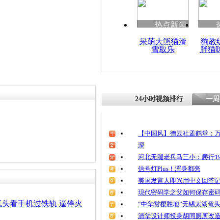
清明祭英烈
魂
热点新闻
呆萌大熊猫滑
狗教
雪取乐
胖猫
黑龙江运煤
火车相撞 1
24小时视频排行
一周
【中国风】德云社孟鹤堂：万
深
河北无腿老兵马三小：爬行19
信号灯Plus！浑身都亮
美国发言人即兴用中文回答
现代密码学之父如何保存密
头看手机过铁轨 逼停火
“中华赏樱胜地”无锡太湖鼋
清华设计师投身胡同厕所改造