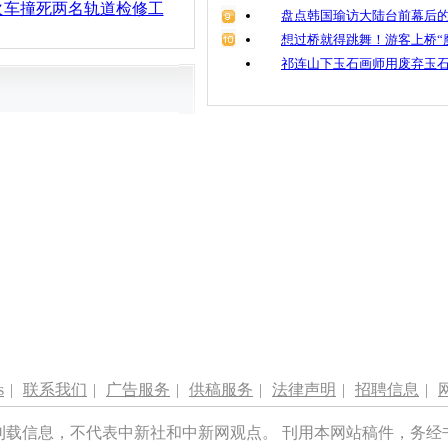
火车撞死两名轨道检修工
盘点韩国瑜访大陆台前幕后的
想过桥就得跳舞！游客上桥“
祁连山下玉石画师用废弃玉
s
|
联系我们
|
广告服务
|
供稿服务
|
法律声明
|
招聘信息
|
刊载信息，不代表中新社和中新网观点。 刊用本网站稿件，务经