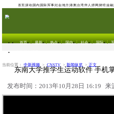
首页
|
滚动
|
国内
|
国际
|
军事
|
社会
|
地方
|
港澳
|
台湾
|
华人
|
侨网
|
财经
|
金融
|
首页
最新
热点
国内
社会
国际
东北亚电视网
当前位置：
中新视频
>
CNSTV
>
新闻纵览
>
正文
东南大学推学生运动软件 手机
发布时间：2013年10月28日 16:19
来