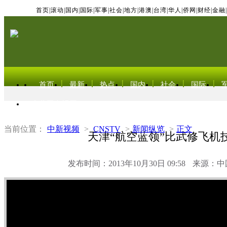
首页
|
滚动
|
国内
|
国际
|
军事
|
社会
|
地方
|
港澳
|
台湾
|
华人
|
侨网
|
财经
|
金融
|
首页
最新
热点
国内
社会
国际
东北亚电视网
当前位置：
中新视频
>
CNSTV
>
新闻纵览
>
正文
天津“航空蓝领”比武修飞机
发布时间：2013年10月30日 09:58
来源：中