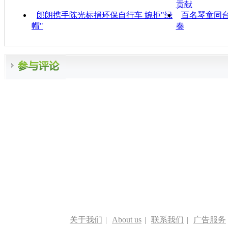
贡献
郎朗携手陈光标捐环保自行车 婉拒"绿
百名琴童同台
帽"
奏
关于我们
|
About us
|
联系我们
|
广告服务