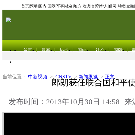
首页
|
滚动
|
国内
|
国际
|
军事
|
社会
|
地方
|
港澳
|
台湾
|
华人
|
侨网
|
财经
|
金融
|
首页
最新
热点
国内
社会
国际
东北亚电视网
当前位置：
中新视频
>
CNSTV
>
新闻纵览
>
正文
郎朗获任联合国和平
发布时间：2013年10月30日 14:58
来