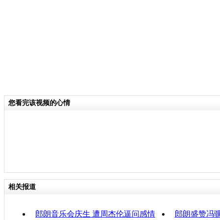
关键词：
分类名称：
CNSTV
责任
您看完该视频的心情
相关报道
郎朗音乐会庆生 遭周杰伦逼问感情
郎朗盛赞冯