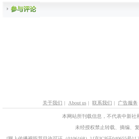
关于我们
|
About us
|
联系我们
|
广告服务
本网站所刊载信息，不代表中新社
未经授权禁止转载、摘编、
[
网上传播视听节目许可证（0106168）
] [
京ICP证040655号
] 