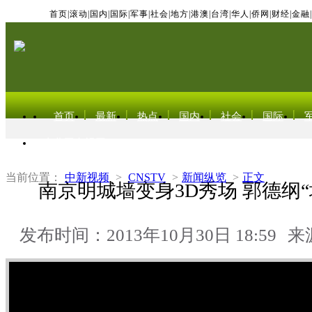
首页
|
滚动
|
国内
|
国际
|
军事
|
社会
|
地方
|
港澳
|
台湾
|
华人
|
侨网
|
财经
|
金融
|
首页
最新
热点
国内
社会
国际
东北亚电视网
当前位置：
中新视频
>
CNSTV
>
新闻纵览
>
正文
南京明城墙变身3D秀场 郭德纲
发布时间：2013年10月30日 18:59
来