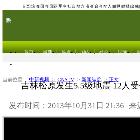
首页
|
滚动
|
国内
|
国际
|
军事
|
社会
|
地方
|
港澳
|
台湾
|
华人
|
侨网
|
财经
|
金融
|
首页
最新
热点
国内
社会
国际
东北亚电视网
当前位置：
中新视频
>
CNSTV
>
新闻纵览
>
正文
吉林松原发生5.5级地震 12人
发布时间：2013年10月31日 21:36
来