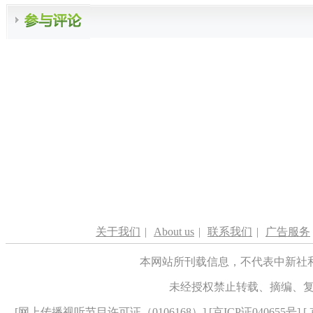
关于我们
|
About us
|
联系我们
|
广告服务
本网站所刊载信息，不代表中新社
未经授权禁止转载、摘编、
[
网上传播视听节目许可证（0106168）
] [
京ICP证040655号
] 