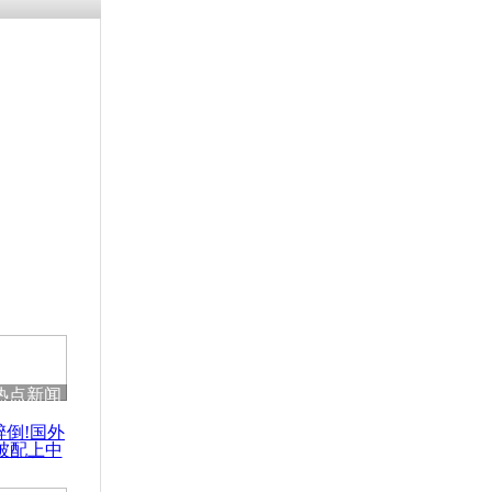
残疾男子因
砸银行
千年传统习
众为娥皇女
行被查情绪
回答崩溃原
热点新闻
乡上万人欢
醉倒!国外
节
被配上中
国民乐