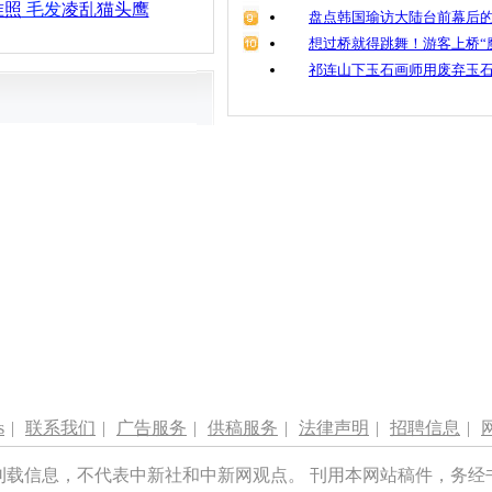
准照
毛发
凌乱猫头鹰
盘点韩国瑜访大陆台前幕后的
想过桥就得跳舞！游客上桥“
祁连山下玉石画师用废弃玉
s
|
联系我们
|
广告服务
|
供稿服务
|
法律声明
|
招聘信息
|
刊载信息，不代表中新社和中新网观点。 刊用本网站稿件，务经