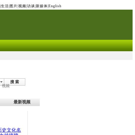
|
生活
|
图片
|
视频
|
访谈
|
新媒体
|
English
搜 索
视频
最新视频
：历史文化名