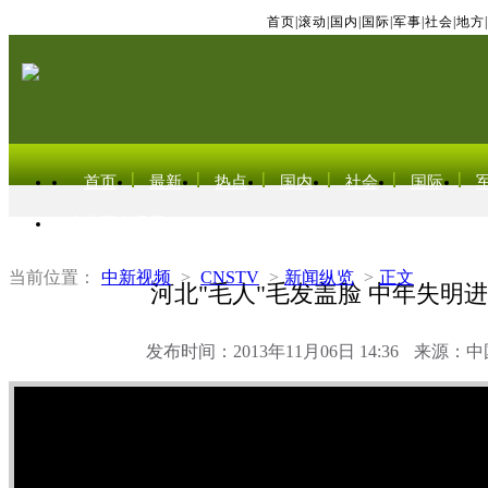
首页
|
滚动
|
国内
|
国际
|
军事
|
社会
|
地方
|
首页
最新
热点
国内
社会
国际
东北亚电视网
当前位置：
中新视频
>
CNSTV
>
新闻纵览
>
正文
河北"毛人"毛发盖脸 中年失明
发布时间：2013年11月06日 14:36
来源：中