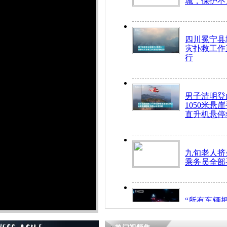
城，保护不
四川冕宁县
灾扑救工作
行
男子清明登
1050米悬
直升机悬停
九旬老人挤
乘务员全部
“所有车辆
开！”儿童
警急速救助