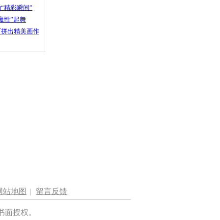
“精彩瞬间”
魔性”起舞
石拼出精美画作
网站地图
|
留言反馈
书面授权。