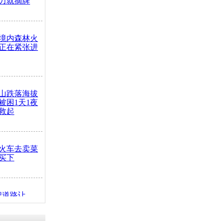
力就摘牌
境内森林火
正在紧张进
山跌落海拔
崖被困1天1夜
救起
火车去卖菜
买下
把道路让
突发疾病交