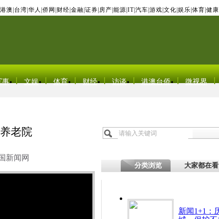
港澳
|
台湾
|
华人
|
侨网
|
财经
|
金融
|
证券
|
房产
|
能源
|
IT
|
汽车
|
游戏
|
文化
|
娱乐
|
体育
|
健康
军事
文娱
体育
财经
访谈
港澳台侨
微视界
进养老院
国新闻网
分类浏览
大家都在看
新闻1+1