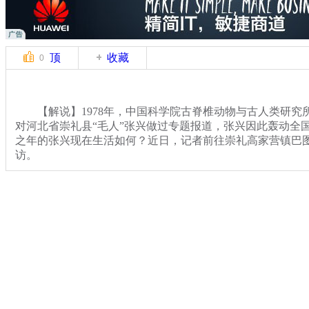
顶
收藏
0
【解说】1978年，中国科学院古脊椎动物与古人类研究
对河北省崇礼县“毛人”张兴做过专题报道，张兴因此轰动全国
之年的张兴现在生活如何？近日，记者前往崇礼高家营镇巴
访。
【解说】记者见到张兴时，他正在家中陪年逾九十的老母
张兴的身体壮硕，声音浑厚，只是脸上被长约二三厘米的灰
兴，他母亲说，张兴出生时就浑身长毛，而且毛长得特别快
发给他带来了一定的困扰。
关键词：