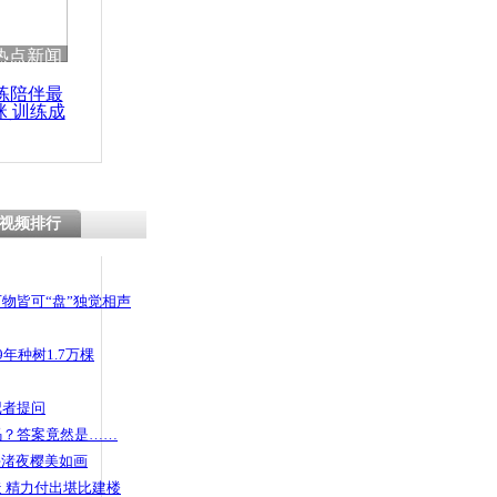
 哀思悼忠
热点新闻
练陪伴最
咪 训练成
功瘦身
发盖脸 中
老院
视频排行
物皆可“盘”独觉相声
年种树1.7万棵
记者提问
码？答案竟然是……
头渚夜樱美如画
 精力付出堪比建楼