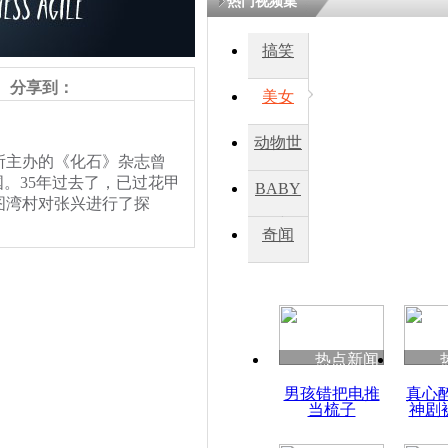
热门视频集
搞笑
四川一精神
病发持大锤
分享到：
美女
动物世
探访传承四
所主办的《化石》杂志曾
俗：近万民
界
。35年过去了，已过花甲
BABY
英省亲送行
图湾村对张兴进行了探
秀
奇闻
小伙骑车逆
亲说话。记者观察到，
崩溃 网上
白色绒毛覆盖着。谈到张
因
，长得特别长。浓厚的毛
热点新闻
四川兴文苗
男孩错把电推
真心
度苗族花山
当梳子
神剧