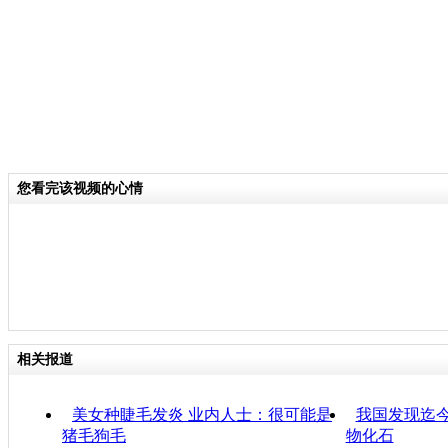
分类名称：
CNSTV
您看完该视频的心情
相关报道
美女种睫毛发炎 业内人士：很可能是
我国发现迄
猪毛狗毛
物化石