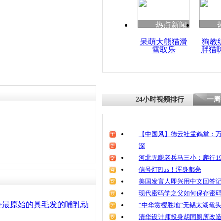
清明祭英烈
魂
责任编辑：【
杜海涛
】
热点新闻
呆萌大熊猫滑
狗教
雪取乐
胖猫
河北毛人毛
年失明进养
24小时视频排行
一周
【中国风】德云社孟鹤堂：万
深
河北无腿老兵马三小：爬行19
信号灯Plus！浑身都亮
美国发言人即兴用中文回答
现代密码学之父如何保存密
今最原始的具毛发的哺乳动
“中华赏樱胜地”无锡太湖鼋
清华设计师投身胡同厕所改造