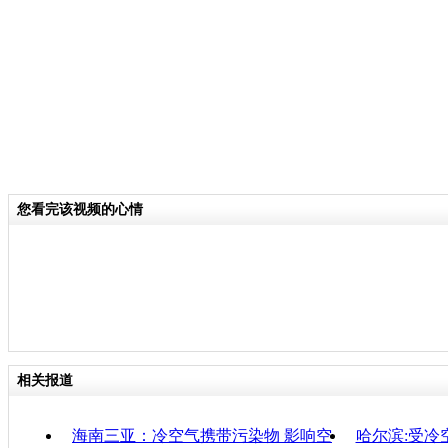
分类名称：
CNSTV
雾霾天气
标签：
责任
您看完该视频的心情
相关报道
海南三亚：冷空气携带污染物 影响空
哈尔滨:受冷