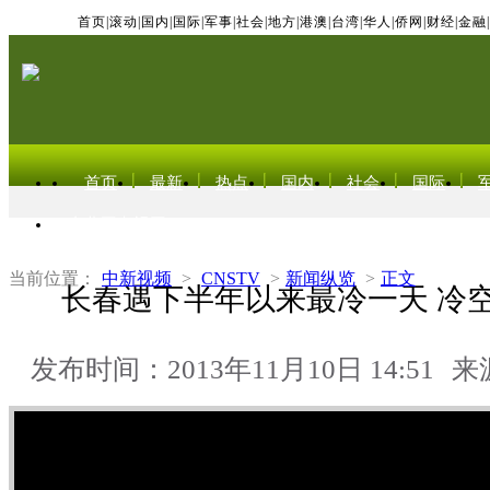
首页
|
滚动
|
国内
|
国际
|
军事
|
社会
|
地方
|
港澳
|
台湾
|
华人
|
侨网
|
财经
|
金融
|
首页
最新
热点
国内
社会
国际
东北亚电视网
当前位置：
中新视频
>
CNSTV
>
新闻纵览
>
正文
长春遇下半年以来最冷一天 冷
发布时间：2013年11月10日 14:51
来