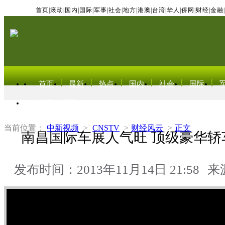
首页
|
滚动
|
国内
|
国际
|
军事
|
社会
|
地方
|
港澳
|
台湾
|
华人
|
侨网
|
财经
|
金融
|
首页
最新
热点
国内
社会
国际
东北亚电视网
当前位置：
中新视频
>
CNSTV
>
财经风云
>
正文
南昌国际车展人气旺 顶级豪华轿
发布时间：2013年11月14日 21:58
来