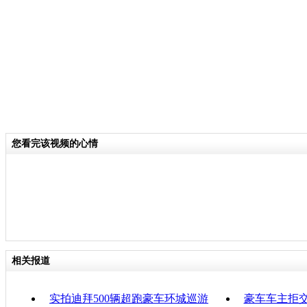
关键词：豪车 车展
分类名称：
CNSTV
责任
您看完该视频的心情
相关报道
实拍迪拜500辆超跑豪车环城巡游
豪车车主拒交