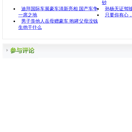
钞
迪拜国际车展豪车清新亮相 国产车争
孙杨无证驾
一席之地
只要你有心
男子羡他人岳母赠豪车 咆哮父母没钱
生他干什么