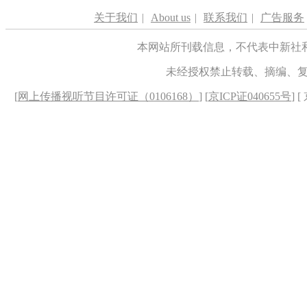
关于我们
|
About us
|
联系我们
|
广告服务
本网站所刊载信息，不代表中新社
未经授权禁止转载、摘编、
[
网上传播视听节目许可证（0106168）
] [
京ICP证040655号
] 