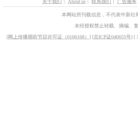
关于我们
|
About us
|
联系我们
|
广告服务
本网站所刊载信息，不代表中新社
未经授权禁止转载、摘编、
[
网上传播视听节目许可证（0106168）
] [
京ICP证040655号
] 