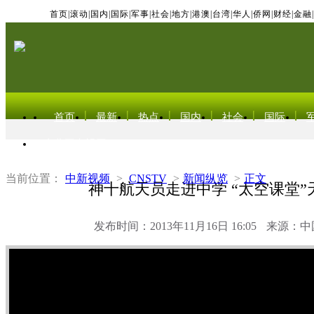
首页
|
滚动
|
国内
|
国际
|
军事
|
社会
|
地方
|
港澳
|
台湾
|
华人
|
侨网
|
财经
|
金融
|
首页
最新
热点
国内
社会
国际
东北亚电视网
当前位置：
中新视频
>
CNSTV
>
新闻纵览
>
正文
神十航天员走进中学 “太空课堂”
发布时间：2013年11月16日 16:05
来源：中