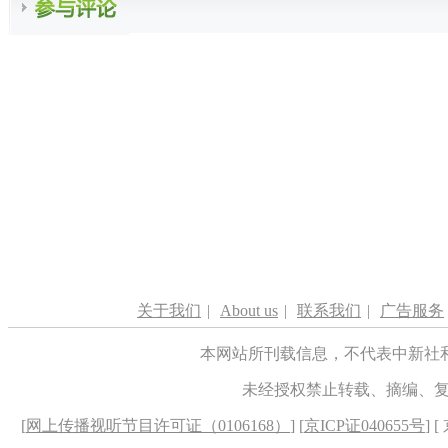
关于我们
|
About us
|
联系我们
|
广告服务
本网站所刊载信息，不代表中新社
未经授权禁止转载、摘编、
[
网上传播视听节目许可证（0106168）
] [
京ICP证040655号
] 