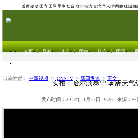
首页
|
滚动
|
国内
|
国际
|
军事
|
社会
|
地方
|
港澳
|
台湾
|
华人
|
侨网
|
财经
|
金融
|
首页
最新
热点
国内
社会
国际
东北亚电视网
当前位置：
中新视频
>
CNSTV
>
新闻纵览
>
正文
实拍：哈尔滨暴雪 雾霾天气
发布时间：2013年11月17日 19:28
来源：中