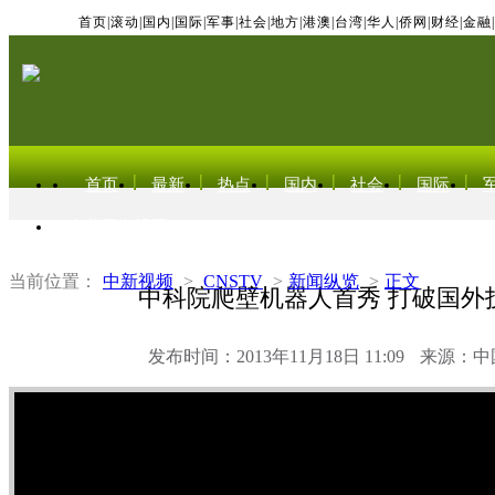
首页
|
滚动
|
国内
|
国际
|
军事
|
社会
|
地方
|
港澳
|
台湾
|
华人
|
侨网
|
财经
|
金融
|
首页
最新
热点
国内
社会
国际
东北亚电视网
当前位置：
中新视频
>
CNSTV
>
新闻纵览
>
正文
中科院爬壁机器人首秀 打破国外
发布时间：2013年11月18日 11:09
来源：中