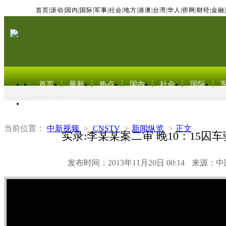
首页
|
滚动
|
国内
|
国际
|
军事
|
社会
|
地方
|
港澳
|
台湾
|
华人
|
侨网
|
财经
|
金融
|
首页
最新
热点
国内
社会
国际
东北亚电视网
当前位置：
中新视频
>
CNSTV
>
新闻纵览
>
正文
实录:李某某案二审 晚10：15囚
发布时间：2013年11月20日 00:14
来源：中