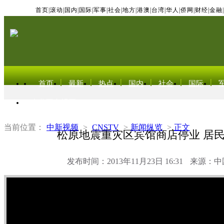
首页
|
滚动
|
国内
|
国际
|
军事
|
社会
|
地方
|
港澳
|
台湾
|
华人
|
侨网
|
财经
|
金融
|
首页
最新
热点
国内
社会
国际
东北亚电视网
当前位置：
中新视频
>
CNSTV
>
新闻纵览
>
正文
松原地震重灾区宾馆商店停业 居
发布时间：2013年11月23日 16:31
来源：中