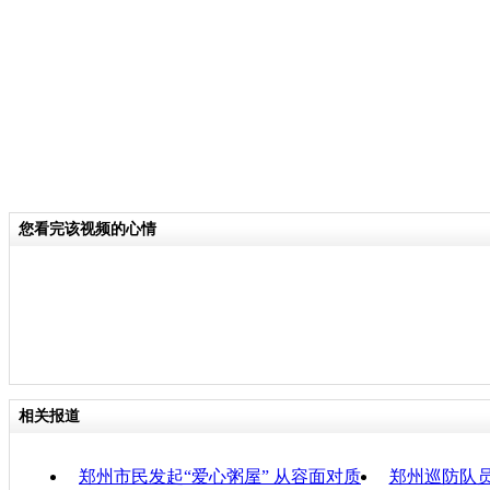
丹彤和这些为他奔走呼吁的志愿者。
关键词：
分类名称：
CNSTV
责任
您看完该视频的心情
相关报道
郑州市民发起“爱心粥屋” 从容面对质
郑州巡防队员