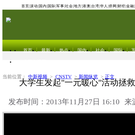
首页
|
滚动
|
国内
|
国际
|
军事
|
社会
|
地方
|
港澳
|
台湾
|
华人
|
侨网
|
财经
|
金融
|
首页
最新
热点
国内
社会
国际
东北亚电视网
当前位置：
中新视频
>
CNSTV
>
新闻纵览
>
正文
大学生发起"一元暖心"活动拯
发布时间：2013年11月27日 16:10
来