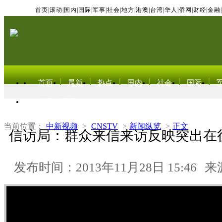
首页
|
滚动
|
国内
|
国际
|
军事
|
社会
|
地方
|
港澳
|
台湾
|
华人
|
侨网
|
财经
|
金融
|
首页
最新
热点
国内
社会
国际
东北亚电视网
当前位置：
中新视频
>
CNSTV
>
新闻纵览
>
正文
信访局：群众来信来访反映突出在
发布时间：2013年11月28日 15:46
来